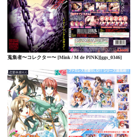
蒐集者〜コレクター〜 [Mink / M de PINK][ggs_0346]
恋愛体感SLG