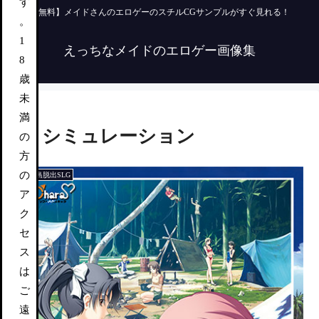
す
【無料】メイドさんのエロゲーのスチルCGサンプルがすぐ見れる！
。
1
えっちなメイドのエロゲー画像集
8
歳
未
満
シミュレーション
の
方
の
無人島脱出SLG
ア
ク
セ
ス
は
ご
遠