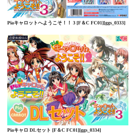
Piaキャロットへようこそ！！ 3 [F＆C FC01][ggs_0333]
恋愛体感SLG
Piaキャロ DLセット [F＆C FC01][ggs_0334]