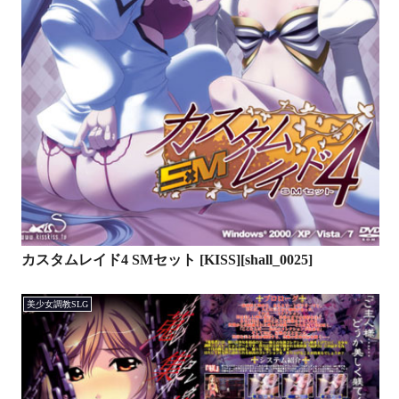
カスタムレイド4 SMセット [KISS][shall_0025]
美少女調教SLG