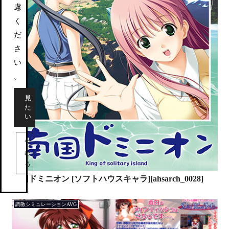
慮
く
だ
さ
い
。
見
た
い
や
め
る
南国ドミニオン [ソフトハウスキャラ][ahsarch_0028]
調教シミュレーションAVG