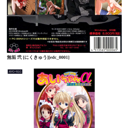
無垢 弐 [にくきゅう][edc_0001]
AVG+SLG