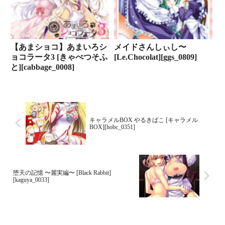
【あまショコ】あまいろシ
メイドさんしぃし〜
ョコラータ3 [きゃべつそふ
[Le.Chocolat][ggs_0809]
と][cabbage_0008]
キャラメルBOX やるきばこ [キャラメル
BOX][hobc_0351]
堕天の記憶 〜麗実編〜 [Black Rabbit]
[kaguya_0033]