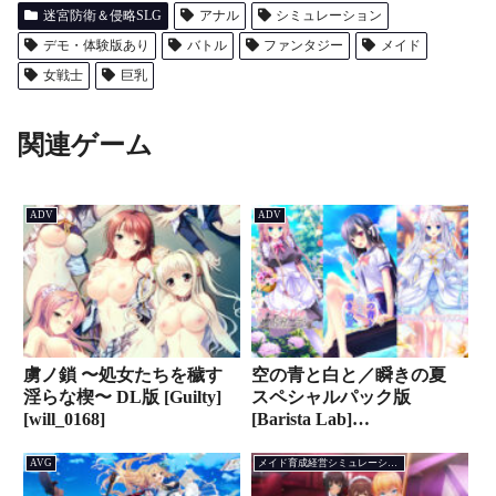
迷宮防衛＆侵略SLG
アナル
シミュレーション
デモ・体験版あり
バトル
ファンタジー
メイド
女戦士
巨乳
関連ゲーム
ADV
ADV
虜ノ鎖 〜処女たちを穢す
空の青と白と／瞬きの夏
淫らな楔〜 DL版 [Guilty]
スペシャルパック版
[will_0168]
[Barista Lab]
[russ_0344pack]
AVG
メイド育成経営シミュレーション