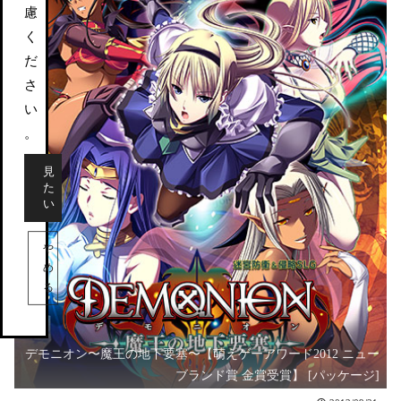
慮
く
だ
さ
い
。
見
た
い
や
め
る
デモニオン〜魔王の地下要塞〜【萌えゲーアワード2012 ニュー
ブランド賞 金賞受賞】 [パッケージ]