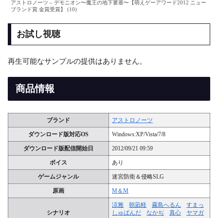
アストロノーツ – デモニオン〜魔王の地下要塞〜【萌えゲーアワード2012 ニュー
ブランド賞 金賞受賞】 (10)
お試し視聴
再生可能なサンプルの提供はありません。
商品情報
ブランド
アストロノーツ
ダウンロード版対応OS
Windows:XP/Vista/7/8
ダウンロード版配信開始日
2012/09/21 09:59
ボイス
あり
ゲームジャンル
迷宮防衛＆侵略SLG
原画
M＆M
涼雅
朝凪軽
霧島へるん
すまっ
シナリオ
しゅぱんだ
なかぢ
真心
ヤマガ