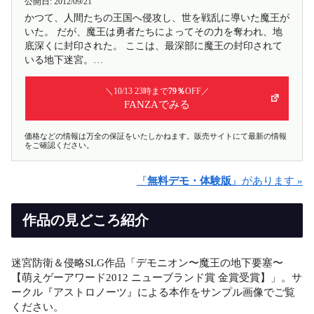
公開日:
2012/09/21
かつて、人間たちの王国へ侵攻し、世を戦乱に導いた魔王が
いた。 だが、魔王は勇者たちによってその力を奪われ、地
底深くに封印された。 ここは、最深部に魔王の封印されて
いる地下迷宮。…
＼10/13 23時まで
79％
OFF／
FANZAでみる
価格などの情報は万全の保証をいたしかねます。販売サイトにて最新の情報
をご確認ください。
『
無料デモ・体験版
』があります »
作品の見どころ紹介
迷宮防衛＆侵略SLG作品「デモニオン〜魔王の地下要塞〜
【萌えゲーアワード2012 ニューブランド賞 金賞受賞】」。サ
ークル『アストロノーツ』による本作をサンプル画像でご覧
ください。