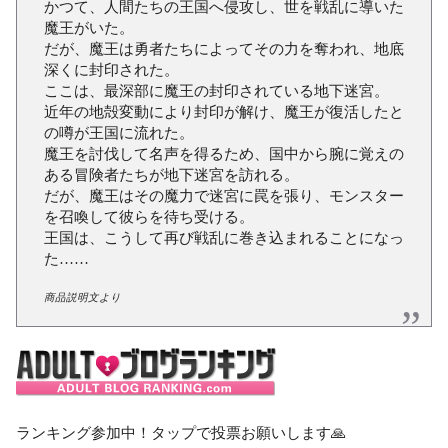
かつて、人間たちの王国へ侵攻し、世を戦乱に導いた
魔王がいた。
だが、魔王は勇者たちによってその力を奪われ、地底
深くに封印された。
ここは、最深部に魔王の封印されている地下迷宮。
近年の地殻変動により封印が解け、魔王が復活したと
の噂が王国に流れた。
魔王を討伐して名声を得るため、国中から腕に覚えの
ある冒険者たちが地下迷宮を訪れる。
だが、魔王はその魔力で迷宮に罠を張り、モンスター
を召喚して彼らを待ち受ける。
王国は、こうして再び戦乱に巻き込まれることになっ
た……
商品説明文より
ランキング参加中！タップで投票お願いします🙏