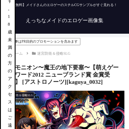
す
【無料】メイドさんのエロゲーのスチルCGサンプルがすぐ見れる！
。
1
えっちなメイドのエロゲー画像集
8
歳
未
この記事はPR目的のプロモーションを含みます
満
ホーム
迷宮防衛＆侵略SLG
の
方
デモニオン〜魔王の地下要塞〜【萌えゲー
の
アワード2012 ニューブランド賞 金賞受
ア
賞】 [アストロノーツ][kaguya_0032]
ク
セ
迷宮防衛＆侵略SLG
ス
は
ご
遠