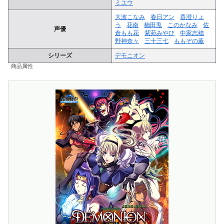
ミユウ
大波こなみ
春日アン
香澄りょ
う
花南
楠田兎
このかなみ
佐
声優
倉もも花
紫苑みやび
中家志穂
野神奈々
三十三七
ももぞの薫
シリーズ
デモニオン
商品属性