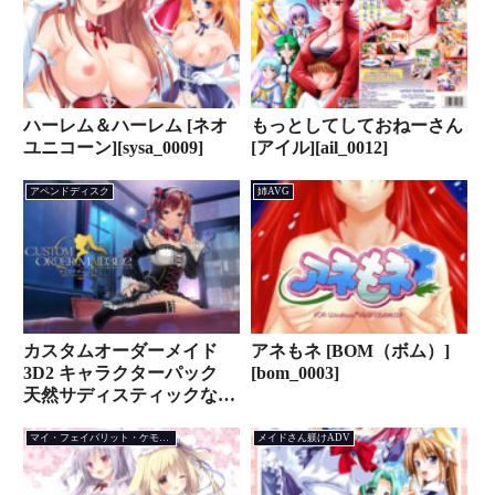
ハーレム＆ハーレム [ネオ
もっとしてしておねーさん
ユニコーン][sysa_0009]
[アイル][ail_0012]
アペンドディスク
姉AVG
カスタムオーダーメイド
アネもネ [BOM（ボム）]
3D2 キャラクターパック
[bom_0003]
天然サディスティックな小
悪魔【夜伽＆Hイベント追
加パック同梱版】 [KISS]
マイ・フェイバリット・ケモミミADV
メイドさん躾けADV
[shall_0115]