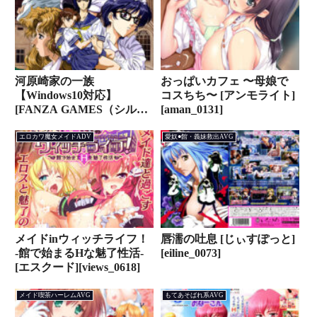
河原崎家の一族
おっぱいカフェ 〜母娘で
【Windows10対応】
コスちち〜 [アンモライト]
[FANZA GAMES（シルキ
[aman_0131]
ーズ）][silkys_0021]
エロカワ魔女メイドADV
愛奴●館・義妹救出AVG
メイドinウィッチライフ！
唇濡の吐息 [じぃすぽっと]
‐館で始まるHな魅了性活‐
[eiline_0073]
[エスクード][views_0618]
メイド喫茶ハーレムAVG
もてあそばれ系AVG