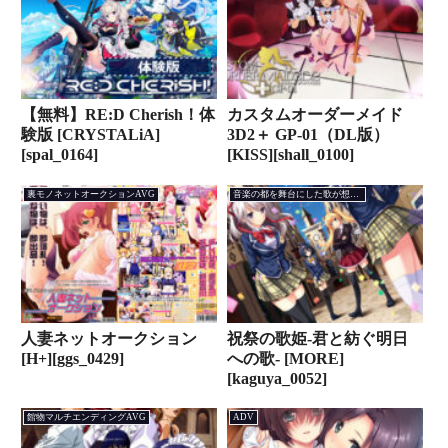
【無料】RE:D Cherish！体
カスタムオーダーメイド
験版 [CRYSTALiA]
3D2＋ GP-01（DL版）
[spal_0164]
[KISS][shall_0100]
裏モノネットオークションAVG
音楽の都を舞台にした歌が想いを紡ぐAVG
人妻ネットオークション
祝祭の歌姫-君と紡ぐ明日
[H+][ggs_0429]
への歌- [MORE]
[kaguya_0052]
館物マルチエンディングAVG
ADV