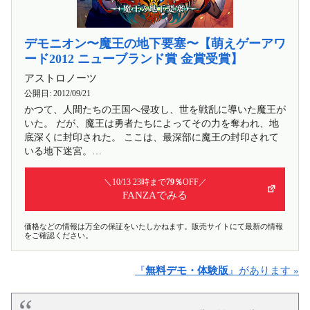
デモニオン〜魔王の地下要塞〜【萌えゲーアワ
ード2012 ニューブランド賞 金賞受賞】
アストロノーツ
公開日:
2012/09/21
かつて、人間たちの王国へ侵攻し、世を戦乱に導いた魔王が
いた。 だが、魔王は勇者たちによってその力を奪われ、地
底深くに封印された。 ここは、最深部に魔王の封印されて
いる地下迷宮。…
＼10/13 23時まで
79％
OFF／
FANZAでみる
価格などの情報は万全の保証をいたしかねます。販売サイトにて最新の情報
をご確認ください。
『
無料デモ・体験版
』があります »