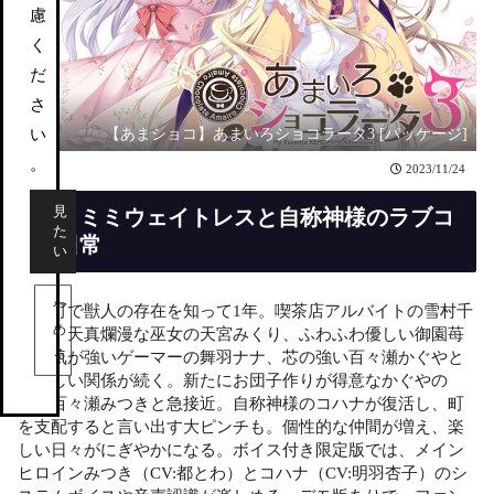
慮
く
だ
さ
い
【あまショコ】あまいろショコラータ3 [パッケージ]
。
2023/11/24
見
ネコミミウェイトレスと自称神様のラブコ
た
メ日常
い
や
夕渚町で獣人の存在を知って1年。喫茶店アルバイトの雪村千
め
絵莉、天真爛漫な巫女の天宮みくり、ふわふわ優しい御園苺
る
華、気が強いゲーマーの舞羽ナナ、芯の強い百々瀬かぐやと
の愛しい関係が続く。新たにお団子作りが得意なかぐやの
姉、百々瀬みつきと急接近。自称神様のコハナが復活し、町
を支配すると言い出す大ピンチも。個性的な仲間が増え、楽
しい日々がにぎやかになる。ボイス付き限定版では、メイン
ヒロインみつき（CV:都とわ）とコハナ（CV:明羽杏子）のシ