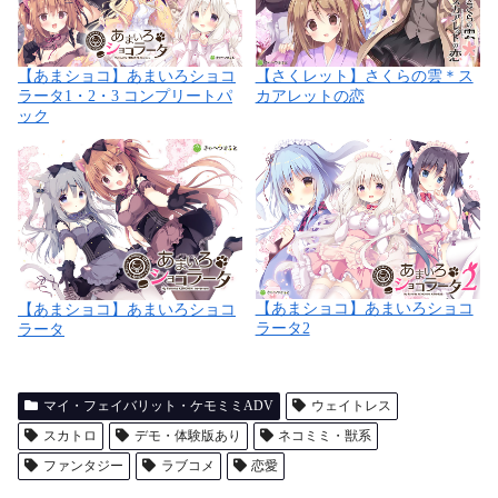
【あまショコ】あまいろショコ
【さくレット】さくらの雲＊ス
ラータ1・2・3 コンプリートパ
カアレットの恋
ック
【あまショコ】あまいろショコ
【あまショコ】あまいろショコ
ラータ2
ラータ
マイ・フェイバリット・ケモミミADV
ウェイトレス
スカトロ
デモ・体験版あり
ネコミミ・獣系
ファンタジー
ラブコメ
恋愛