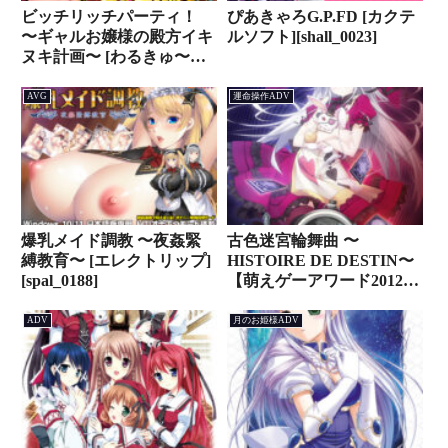
ビッチリッチパーティ！
ぴあきゃろG.P.FD [カクテ
〜ギャルお嬢様の殿方イキ
ルソフト][shall_0023]
ヌキ計画〜 [わるきゅ〜れ]
[odin_0070]
AVG
運命操作ADV
爆乳メイド調教 〜夜姦緊
古色迷宮輪舞曲 〜
縛教育〜 [エレクトリップ]
HISTOIRE DE DESTIN〜
[spal_0188]
【萌えゲーアワード2012
プログラム賞 金賞受賞】
[Yatagarasu][views_0286]
ADV
月のお姫様ADV