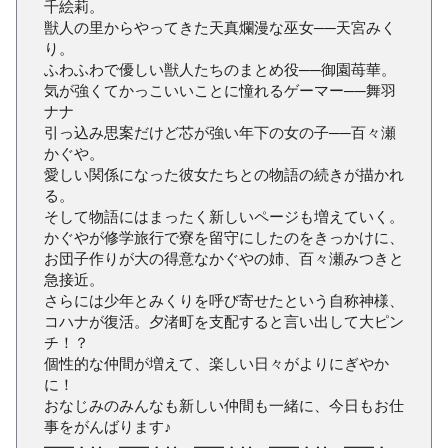
千絵莉。
獣人の里からやってきた天真爛漫な巫女──天宮みく
り。
ふわふわで優しい獣人たちのまとめ役──御園苺華。
気が強くてかっこいいことに憧れるゲーマー──舞羽
ナナ
引っ込み思案だけど芯が強い年下の女の子──百々瀬
かぐや。
愛しい関係になった彼女たちとの物語の続きが描かれ
る。
そして物語にはまったく新しいページも増えていく。
かぐやが修学旅行で寮を留守にしたのをきっかけに、
お団子作りが大の得意なかぐやの姉、百々瀬みつきと
急接近。
さらには少年とみくりを呼び寄せたという自称神様、
コハナが復活。夕渚町を支配すると言い出して大ピン
チ！？
個性的な仲間が増えて、楽しい日々がよりにぎやか
に！
おなじみのみんなも新しい仲間も一緒に、今日もお仕
事をがんばります♪
━━・‥…━━・‥…━━・‥…━━・‥…━━・