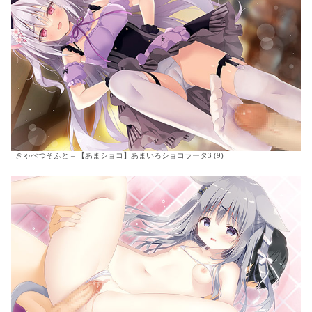
きゃべつそふと – 【あまショコ】あまいろショコラータ3 (9)