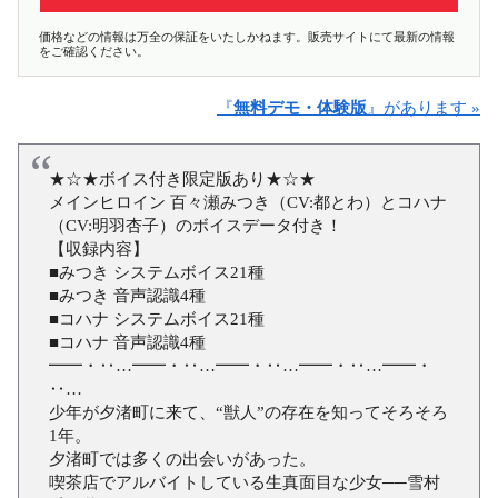
価格などの情報は万全の保証をいたしかねます。販売サイトにて最新の情報
をご確認ください。
『
無料デモ・体験版
』があります »
★☆★ボイス付き限定版あり★☆★
メインヒロイン 百々瀬みつき（CV:都とわ）とコハナ
（CV:明羽杏子）のボイスデータ付き！
【収録内容】
■みつき システムボイス21種
■みつき 音声認識4種
■コハナ システムボイス21種
■コハナ 音声認識4種
━━・‥…━━・‥…━━・‥…━━・‥…━━・
‥…
少年が夕渚町に来て、“獣人”の存在を知ってそろそろ
1年。
夕渚町では多くの出会いがあった。
喫茶店でアルバイトしている生真面目な少女──雪村