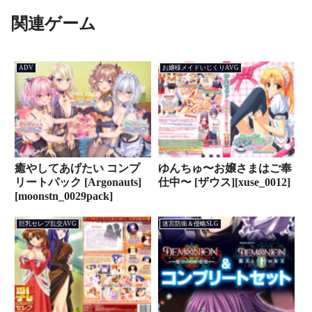
関連ゲーム
ADV
お嬢様メイドいじくりAVG
癒やしてあげたい コンプ
ゆんちゅ〜お嬢さまはご奉
リートパック [Argonauts]
仕中〜 [ザウス][xuse_0012]
[moonstn_0029pack]
巨乳セレブ乱交AVG
迷宮防衛＆侵略SLG