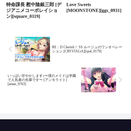
特命課長 慰中陰銀三郎 [デ
Love Sweets
ジアニメコーポレイショ
[MOONSTONE][ggs_0931]
ン][square_0119]
RE：D Cherish！ SS ルージュのワンオペレー
ション [CRYSTALiA][spal_0179]
いっぱい甘やかします♪〜僕のメイドは学園
で人気者の先輩です〜 [アンモライト]
[aman_0763]