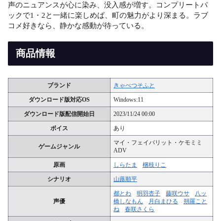
声のニュアンスが心に染み、没入感が増す。コンプリートパ
ックで1・2と一緒に楽しめば、町の魅力がより深まる。ラブ
コメ好きなら、静かな感動が待っている。
商品情報
ブランド
きゃべつそふと
ダウンロード版対応OS
Windows:11
ダウンロード版配信開始日
2023/11/24 00:00
ボイス
あり
マイ・フェイバリット・ケモミミ
ゲームジャンル
ADV
原画
しらたま
梱枝りこ
シナリオ
山蕗順平
都とわ
明羽杏子
藤咲ウサ
八ッ
声優
橋しなもん
月白まひる
朔羅こと
ね
春咲さくら