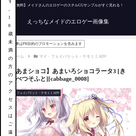
す
【無料】メイドさんのエロゲーのスチルCGサンプルがすぐ見れる！
。
1
えっちなメイドのエロゲー画像集
8
歳
未
この記事はPR目的のプロモーションを含みます
満
ホーム
マイ・フェイバリット・ケモミミADV
の
方
【あまショコ】あまいろショコラータ3 [き
の
ゃべつそふと][cabbage_0008]
ア
ク
マイ・フェイバリット・ケモミミADV
セ
ス
は
ご
遠