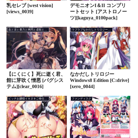
乳セレブ [west vision]
デモニオンI＆II コンプリ
[views_0039]
ートセット [アストロノー
ツ][kaguya_0100pack]
血と涙と暴力と拷問と虐殺と愛と感動の物語ADV
ラブラブなかだしトリロジーAVG
【にくにく】死に逝く君、
なかだしトリロジー
館に芽吹く憎悪 [バグシス
Windows8 Edition [C:drive]
テム][clear_0016]
[xero_0044]
ビッチお嬢様イキヌキご奉仕ADV
ファンディスク