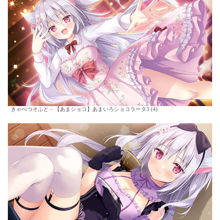
きゃべつそふと – 【あまショコ】あまいろショコラータ3 (4)