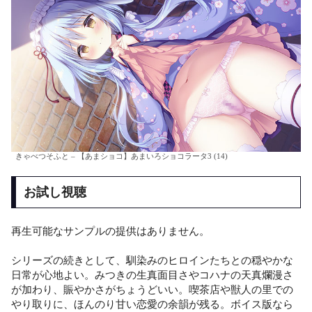
きゃべつそふと – 【あまショコ】あまいろショコラータ3 (14)
お試し視聴
再生可能なサンプルの提供はありません。
シリーズの続きとして、馴染みのヒロインたちとの穏やかな
日常が心地よい。みつきの生真面目さやコハナの天真爛漫さ
が加わり、賑やかさがちょうどいい。喫茶店や獣人の里での
やり取りに、ほんのり甘い恋愛の余韻が残る。ボイス版なら