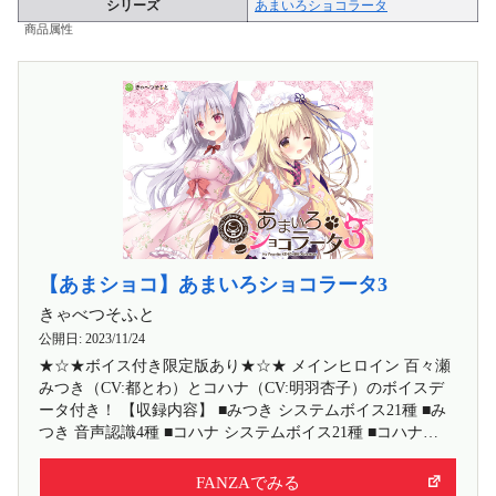
シリーズ
あまいろショコラータ
商品属性
【あまショコ】あまいろショコラータ3
きゃべつそふと
公開日:
2023/11/24
★☆★ボイス付き限定版あり★☆★ メインヒロイン 百々瀬
みつき（CV:都とわ）とコハナ（CV:明羽杏子）のボイスデ
ータ付き！ 【収録内容】 ■みつき システムボイス21種 ■み
つき 音声認識4種 ■コハナ システムボイス21種 ■コハナ…
FANZAでみる