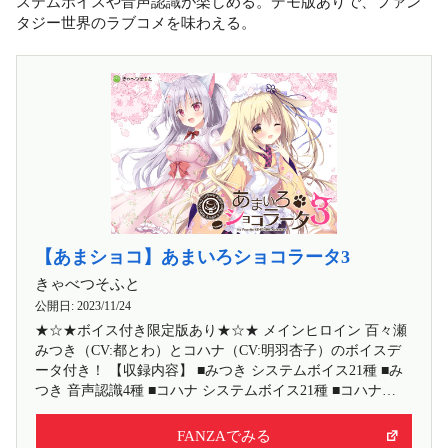
ステムボイスや音声認識が楽しめる。デモ版ありで、ファン
タジー世界のラブコメを味わえる。
【あまショコ】あまいろショコラータ3
きゃべつそふと
公開日:
2023/11/24
★☆★ボイス付き限定版あり★☆★ メインヒロイン 百々瀬
みつき（CV:都とわ）とコハナ（CV:明羽杏子）のボイスデ
ータ付き！ 【収録内容】 ■みつき システムボイス21種 ■み
つき 音声認識4種 ■コハナ システムボイス21種 ■コハナ…
FANZAでみる