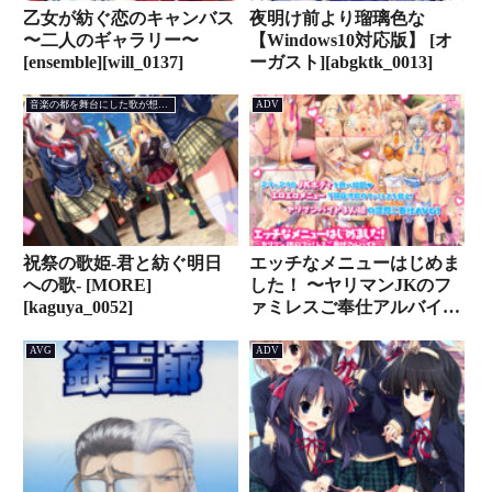
乙女が紡ぐ恋のキャンバス
夜明け前より瑠璃色な
〜二人のギャラリー〜
【Windows10対応版】 [オ
[ensemble][will_0137]
ーガスト][abgktk_0013]
音楽の都を舞台にした歌が想いを紡ぐAVG
ADV
祝祭の歌姫-君と紡ぐ明日
エッチなメニューはじめま
への歌- [MORE]
した！ 〜ヤリマンJKのフ
[kaguya_0052]
ァミレスご奉仕アルバイ
ト〜 [ぱこぱこそふと]
[next_0214]
AVG
ADV