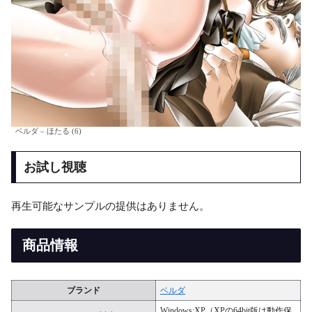
ベルダ – ほたる (6)
お試し視聴
再生可能なサンプルの提供はありません。
商品情報
ブランド
ベルダ
Windows:XP（XPの64bit版は動作保