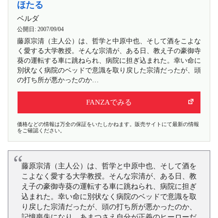
ほたる
ベルダ
公開日:
2007/09/04
藤原宗清（主人公）は、哲学と中原中也、そして酒をこよな
く愛する大学教授。そんな宗清が、ある日、教え子の豪御寺
葵の運転する車に跳ねられ、病院に担ぎ込まれた。幸い命に
別状なく病院のベッドで意識を取り戻した宗清だったが、頭
の打ち所が悪かったのか…
FANZAでみる
価格などの情報は万全の保証をいたしかねます。販売サイトにて最新の情報
をご確認ください。
藤原宗清（主人公）は、哲学と中原中也、そして酒を
こよなく愛する大学教授。そんな宗清が、ある日、教
え子の豪御寺葵の運転する車に跳ねられ、病院に担ぎ
込まれた。幸い命に別状なく病院のベッドで意識を取
り戻した宗清だったが、頭の打ち所が悪かったのか、
記憶喪失になり、あまつさえ自分が正義のヒーローだ