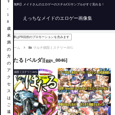
す
【無料】メイドさんのエロゲーのスチルCGサンプルがすぐ見れる！
。
1
えっちなメイドのエロゲー画像集
8
歳
未
この記事はPR目的のプロモーションを含みます
満
ホーム
マルチ病院ミステリーAVG
の
方
ほたる [ベルダ][ggs_0046]
の
ア
マルチ病院ミステリーAVG
ク
セ
ス
は
ご
遠