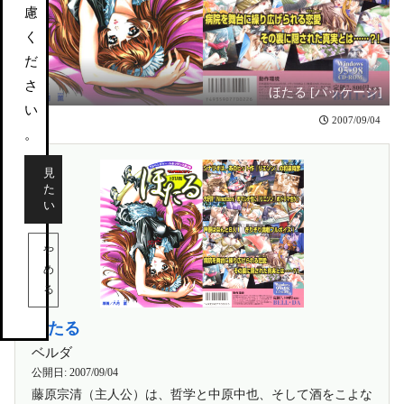
慮
く
だ
さ
ほたる [パッケージ]
い
2007/09/04
。
見
た
い
や
め
る
ほたる
ベルダ
公開日:
2007/09/04
藤原宗清（主人公）は、哲学と中原中也、そして酒をこよな