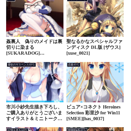
姦裏人 偽りのメイドは裏
聖なるかなスペシャルファ
切りに染まる
ンディスク DL版 [ザウス]
[SUKARADOG]
[xuse_0021]
[fanzagames_0081]
愛欲のサスペンスAVG
恋愛AVG
市川小紗先生描き下ろし、
ピュア×コネクト Heroines
ご購入ありがとうございま
Selection 彩里沙 for Win11
すイラスト＆ミニトークシ
[SMEE][has_0037]
ョープレゼント [シルキー
ズプラス A5和牛]
記憶を巡るADV
館物陵●系AVG