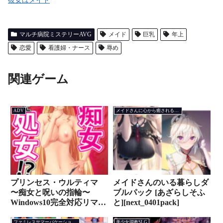
彼女はメイド
マルチ病院ミステリーAVG
メイド
巨乳
年上
恋愛
看護婦・ナース
辱め
関連ゲーム
ADV
メイドさんに心から癒される日常恋愛ADV
プリンセス・ウルティマ
メイドさんのいる暮らしダ
〜痴女と呪いの指輪〜
ブルパック [あざらしそふ
Windows10完全対応リマス
と][next_0401pack]
ター版 [CYC NO-NOS]
[ggs_1176]
ファミレスサマーバケーションAVG
美少女調教SLG