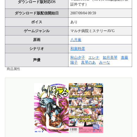
ダウンロード版対応OS
証外です）
ダウンロード版配信開始日
2007/09/04 09:59
ボイス
あり
ゲームジャンル
マルチ病院ミステリーAVG
原画
八月薫
シナリオ
和泉時彦
秋山夕子
エレナ
如月美琴
進藤
声優
陽子
真琴のあ
みーな
商品属性