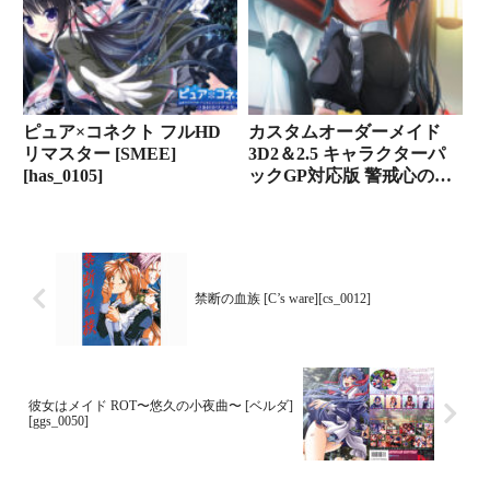
ピュア×コネクト フルHD
カスタムオーダーメイド
リマスター [SMEE]
3D2＆2.5 キャラクターパ
[has_0105]
ックGP対応版 警戒心の強
い無愛想 [KISS][shall_0128]
禁断の血族 [C’s ware][cs_0012]
彼女はメイド ROT〜悠久の小夜曲〜 [ベルダ]
[ggs_0050]