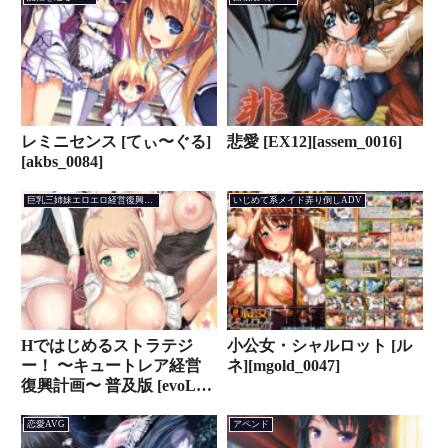
[silkysall_0004]
レミニセンス [てぃ〜ぐる]
悲愛 [EX12][assem_0016]
[akbs_0084]
巨乳三姉妹エロエロ経営復興AVG
いじめて系メイド弄り倒しADV
Hではじめるストラテジ
小公女・シャルロット [ル
ー！ 〜キュートレア経営
ネ][mgold_0047]
復興計画〜 普及版 [evoLL]
[hobe_0435]
恋愛AVG
アペンド