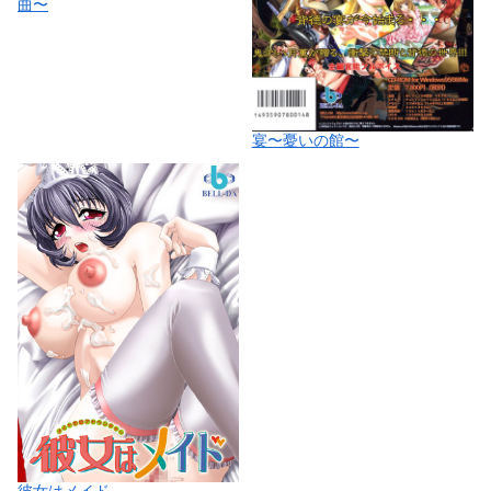
曲〜
宴〜憂いの館〜