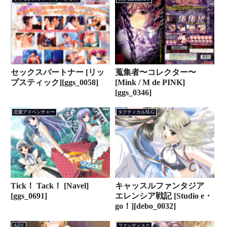
セックスパートナー [リッ
蒐集者〜コレクター〜
プスティック][ggs_0058]
[Mink / M de PINK]
[ggs_0346]
恋愛アドベンチャー
タクティカルSLG
Tick！ Tack！ [Navel]
キャッスルファンタジア
[ggs_0691]
エレンシア戦記 [Studio e・
go！][debo_0032]
ADV
ファンディスク