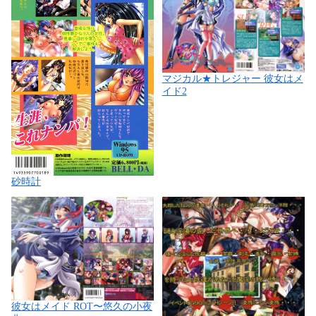
マジカル★トレジャー 彼女はメ
イド2
砂時計
彼女はメイド ROT〜悠久の小夜