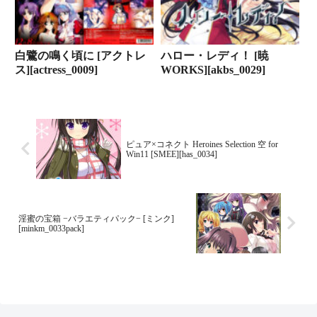
白鷺の鳴く頃に [アクトレ
ハロー・レディ！ [暁
ス][actress_0009]
WORKS][akbs_0029]
ピュア×コネクト Heroines Selection 空 for
Win11 [SMEE][has_0034]
淫蜜の宝箱 −バラエティパック− [ミンク]
[minkm_0033pack]