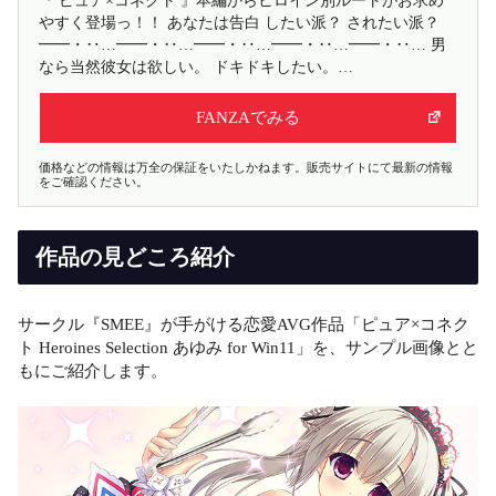
『 ピュア×コネクト 』本編からヒロイン別ルートがお求め
やすく登場っ！！ あなたは告白 したい派？ されたい派？
━━・‥…━━・‥…━━・‥…━━・‥…━━・‥… 男
なら当然彼女は欲しい。 ドキドキしたい。…
FANZAでみる
価格などの情報は万全の保証をいたしかねます。販売サイトにて最新の情報
をご確認ください。
作品の見どころ紹介
サークル『SMEE』が手がける恋愛AVG作品「ピュア×コネク
ト Heroines Selection あゆみ for Win11」を、サンプル画像とと
もにご紹介します。