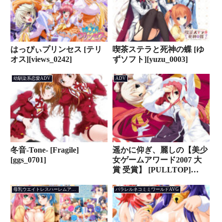
はっぴぃプリンセス [テリ
喫茶ステラと死神の蝶 [ゆ
オス][views_0242]
ずソフト][yuzu_0003]
幼馴染系恋愛ADV
ADV
冬音-Tone- [Fragile]
遥かに仰ぎ、麗しの【美少
[ggs_0701]
女ゲームアワード2007 大
賞 受賞】 [PULLTOP]
[will_0158]
母乳ウエイトレスハーレムアドベンチャー
パラレルネコミミワールドAVG