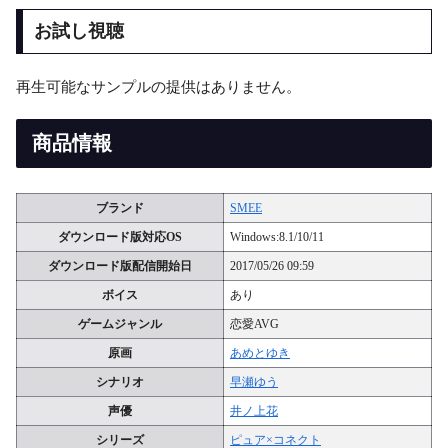
お試し視聴
再生可能なサンプルの提供はありません。
商品情報
ブランド
SMEE
ダウンロード版対応OS
Windows:8.1/10/11
ダウンロード版配信開始日
2017/05/26 09:59
ボイス
あり
ゲームジャンル
恋愛AVG
原画
あめとゆき
シナリオ
早瀬ゆう
声優
井ノ上花
シリーズ
ピュア×コネクト