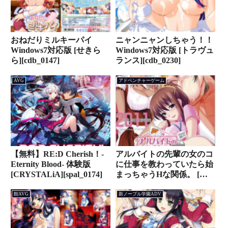
おねだりミルキーパイ
ニャンニャンしちゃう！！
Windows7対応版 [せきら
Windows7対応版 [トラヴュ
ら][cdb_0147]
ランス][cdb_0230]
AVG
アドベンチャーゲーム
【無料】RE:D Cherish！-
アルバイトの先輩の女のコ
Eternity Blood- 体験版
に仕事を教わっていたら始
[CRYSTALiA][spal_0174]
まっちゃうHな関係。 [ア
トリエかぐや][cveaa_0026]
館AVG
新ノーブル学園ADV