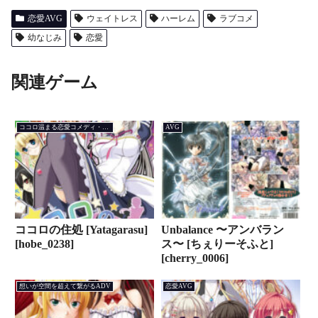
恋愛AVG
ウェイトレス
ハーレム
ラブコメ
幼なじみ
恋愛
関連ゲーム
ココロ温まる恋愛コメディ・AVG
AVG
ココロの住処 [Yatagarasu]
Unbalance 〜アンバラン
[hobe_0238]
ス〜 [ちぇりーそふと]
[cherry_0006]
想いが空間を超えて繋がるADV
恋愛AVG