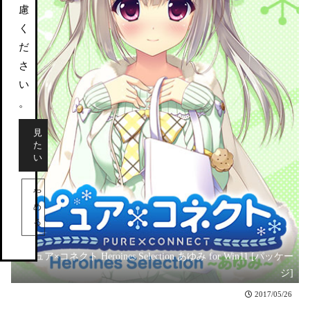
慮
く
だ
さ
い
。
見
た
い
や
め
る
ピュア×コネクト Heroines Selection あゆみ for Win11 [パッケー
ジ]
2017/05/26