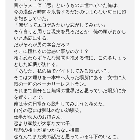
昔から人一倍『恋』というものに憧れていた俺は、
今の漠然と時間を浪費するだけのつまらない毎日に飽
き飽きしていた。
「俺だってエロゲみたいな恋がしてみたい」
そう言うと周りは現実を見ろだとか、俺の頭がおかし
いと馬鹿にする。
だがそれが男の本音だろ？
そこに憧れるのは悪い事なのか！？
相も変わらずそんな疑問を抱える俺に、この冬ちょっ
とした転機が訪れる。
『あなた、私の店でバイトしてみる気ない？』
そこは大通りを一本中へ入った場所にある、女性に人
気の一軒のベーカリーレストラン。
それまで自分とは無縁の世界だと思っていた場所に身
を置くことで、
俺は今の日常から脱却してみようと考えた。
自分の恋には興味のない幼馴染。
仕事が恋人のお姉さん。
恋より家族が大事な女の子。
理想の相手が見つからない後輩。
恋なんてまだ先の話だと思っている年下のいとこ。