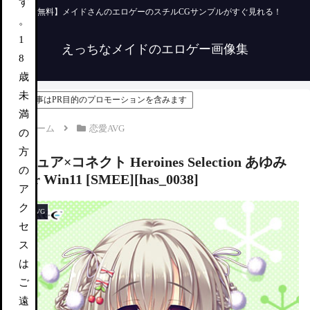
す
【無料】メイドさんのエロゲーのスチルCGサンプルがすぐ見れる！
。
1
えっちなメイドのエロゲー画像集
8
歳
未
この記事はPR目的のプロモーションを含みます
満
ホーム
恋愛AVG
の
方
ピュア×コネクト Heroines Selection あゆみ
の
for Win11 [SMEE][has_0038]
ア
ク
恋愛AVG
セ
ス
は
ご
遠