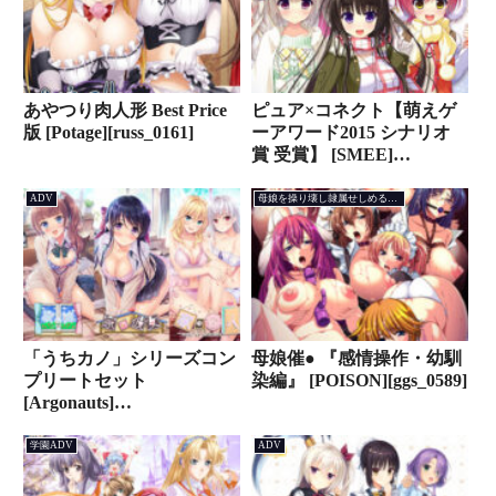
あやつり肉人形 Best Price
ピュア×コネクト【萌えゲ
版 [Potage][russ_0161]
ーアワード2015 シナリオ
賞 受賞】 [SMEE]
[has_0011]
ADV
母娘を操り壊し隷属せしめるADV
「うちカノ」シリーズコン
母娘催● 『感情操作・幼馴
プリートセット
染編』 [POISON][ggs_0589]
[Argonauts]
[moonstn_0017pack]
学園ADV
ADV