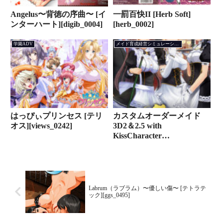
Angelus〜背徳の序曲〜 [イ
一罰百快II [Herb Soft]
ンターハート][digib_0004]
[herb_0002]
学園ADV
メイド育成経営シミュレーション
はっぴぃプリンセス [テリ
カスタムオーダーメイド
オス][views_0242]
3D2＆2.5 with
KissCharacter
EditSystem（X0set）
[KISS][shall_0119]
Labrum（ラブラム）〜優しい傷〜 [テトラテ
ック][ggs_0495]