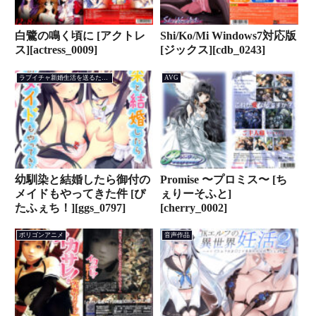
白鷺の鳴く頃に [アクトレ
Shi/Ko/Mi Windows7対応版
ス][actress_0009]
[ジックス][cdb_0243]
ラブイチャ新婚生活を送るために訓練してもらうADV
AVG
幼馴染と結婚したら御付の
Promise 〜プロミス〜 [ち
メイドもやってきた件 [ぴ
ぇりーそふと]
たふぇち！][ggs_0797]
[cherry_0002]
ポリゴンアニメ
音声作品