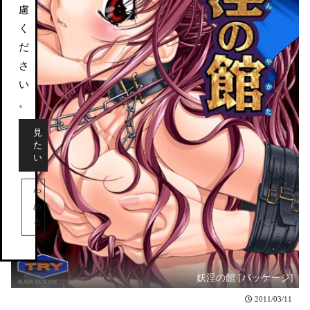
慮
く
だ
さ
い
。
見
た
い
や
め
る
妖淫の館 [パッケージ]
2011/03/11