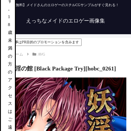
す
【無料】メイドさんのエロゲーのスチルCGサンプルがすぐ見れる！
。
1
えっちなメイドのエロゲー画像集
8
歳
未
この記事はPR目的のプロモーションを含みます
満
ホーム
AVG
の
方
妖淫の館 [Black Package Try][hobc_0261]
の
ア
AVG
ク
セ
ス
は
ご
遠