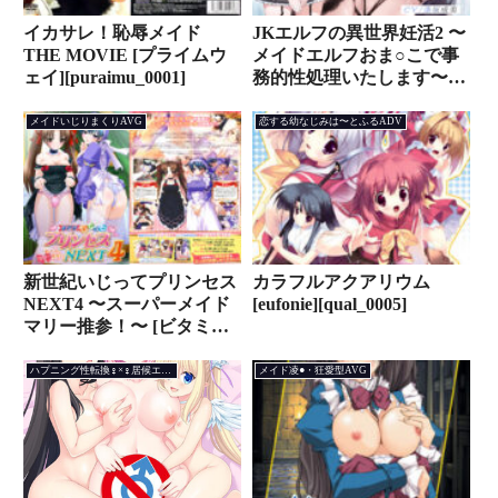
イカサレ！恥辱メイド
JKエルフの異世界妊活2 〜
THE MOVIE [プライムウ
メイドエルフおま○こで事
ェイ][puraimu_0001]
務的性処理いたします〜
[青春×フェティシズム]
[fetish_0017]
メイドいじりまくりAVG
恋する幼なじみは〜とふるADV
新世紀いじってプリンセス
カラフルアクアリウム
NEXT4 〜スーパーメイド
[eufonie][qual_0005]
マリー推参！〜 [ビタミン]
[discovery_0045]
ハプニング性転換♀×♀居候エロコメADV
メイド凌●・狂愛型AVG