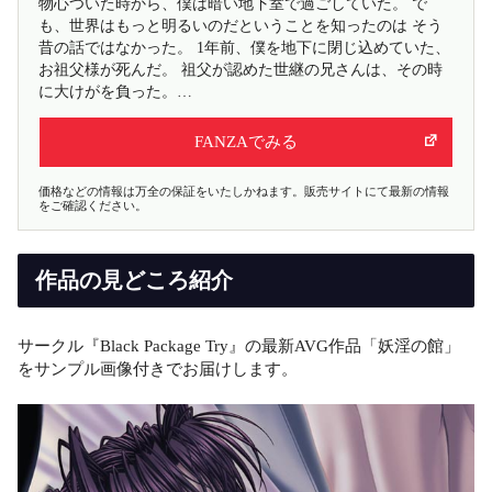
物心ついた時から、僕は暗い地下室で過ごしていた。 で
も、世界はもっと明るいのだということを知ったのは そう
昔の話ではなかった。 1年前、僕を地下に閉じ込めていた、
お祖父様が死んだ。 祖父が認めた世継の兄さんは、その時
に大けがを負った。…
FANZAでみる
価格などの情報は万全の保証をいたしかねます。販売サイトにて最新の情報
をご確認ください。
作品の見どころ紹介
サークル『Black Package Try』の最新AVG作品「妖淫の館」
をサンプル画像付きでお届けします。