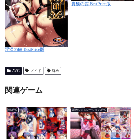
貴醜の館 BestPrice版
淫淵の館 BestPrice版
AVG
メイド
辱め
関連ゲーム
館AVG
調教シミュレーションAVG