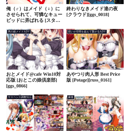
俺（♂）はメイド（♀）に
終わりなきメイド達の夜
させられて、可憐なキュー
[クラウド][ggs_0018]
ピッドに弄ばれる [スタジ
オ奪トランス]
[bpartner_0080]
男の娘メイドADV
想いが空間を超えて繋がるADV
おとメイド@cafe Win10対
あやつり肉人形 Best Price
応版 [おとこの娘倶楽部]
版 [Potage][russ_0161]
[ggs_0866]
サスペンス調教SLG
麻雀