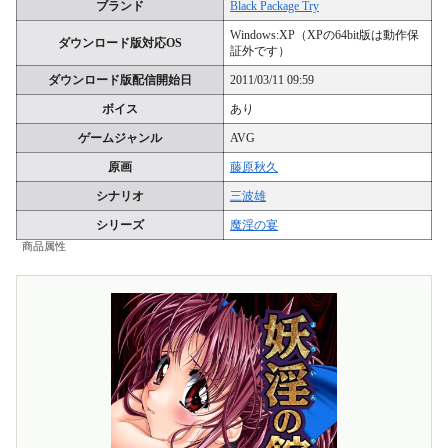
ブランド
Black Package Try
Windows:XP（XPの64bit版は動作保
ダウンロード版対応OS
証外です）
ダウンロード版配信開始日
2011/03/11 09:59
ボイス
あり
ゲームジャンル
AVG
原画
藤原秋久
シナリオ
三波雄
シリーズ
魔淫の宴
商品属性