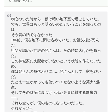
をご確認ください。
物心ついた時から、僕は暗い地下室で過ごしていた。
でも、世界はもっと明るいのだということを知ったの
は
そう昔の話ではなかった。
1年前、僕を地下に閉じ込めていた、お祖父様が死ん
だ。
祖父が認めた世継の兄さんは、その時に大けがを負っ
た。
この神城家に支配者がいないという状態を作らないた
め、
僕は兄さんの身代わりに……兄さんとして、家を継い
だ。
たとえ一生かかっても使いつくせないような莫大な財
産、
そしてその財産に裏づけられた各界に対する影響力
──。
それら全てが、僕のものになったのだった。
それから1年。