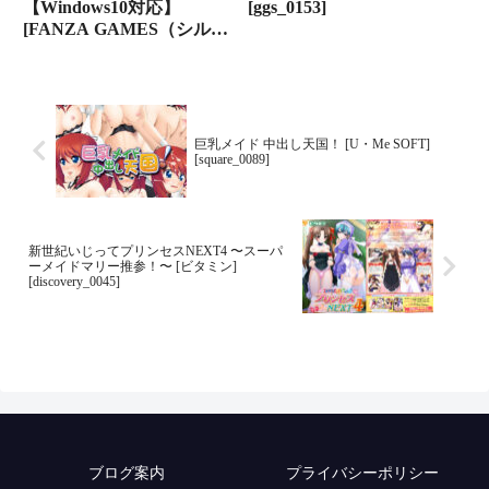
【Windows10対応】
[ggs_0153]
[FANZA GAMES（シルキ
ーズ）][silkys_0026]
巨乳メイド 中出し天国！ [U・Me SOFT]
[square_0089]
新世紀いじってプリンセスNEXT4 〜スーパ
ーメイドマリー推参！〜 [ビタミン]
[discovery_0045]
ブログ案内
プライバシーポリシー