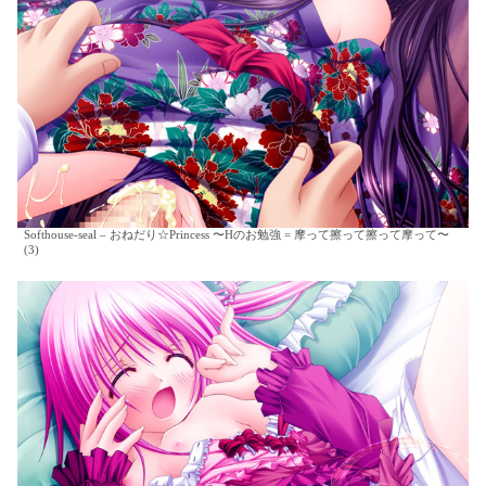
Softhouse-seal – おねだり☆Princess 〜Hのお勉強 = 摩って擦って擦って摩って〜
(3)