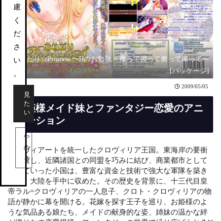
慮
く
だ
さ
おねだり☆Princess 〜Hのお勉強 = 摩って擦って擦って摩って〜
い
[パッケージ]
。
2009/05/05
見
た
お姫様メイド妹とファンタジー恋愛のアニ
い
メーション
や
め
大陸ヴィアートを統一したクロヴィリア王国。東海岸の要衝
る
に位置し、近隣諸国との同盟を巧みに結び、商業都市として
栄えていった小国は、豊富な資金と技術で強大な軍隊を築き
上げ、大陸を手中に収めた。その歴史を背景に、十三代目皇
帝ラル=クロヴィリアの一人息子、クロト・クロヴィリアの物
語が静かに幕を開ける。花嫁を探す王子を巡り、お姫様のよ
うな気品ある娘たち、メイドの献身的な姿、姉妹の温かな絆