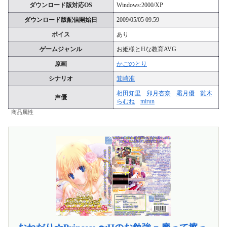
ダウンロード版対応OS
Windows:2000/XP
ダウンロード版配信開始日
2009/05/05 09:59
ボイス
あり
ゲームジャンル
お姫様とHな教育AVG
原画
かごのとり
シナリオ
箕崎准
相田知里
卯月杏奈
霜月優
雛木
声優
らむね
mirun
商品属性