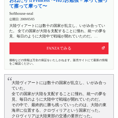
おねだり☆Princess 〜Hのお勉強 = 摩って擦っ
て擦って摩って〜
Softhouse-seal
公開日:
2009/05/05
大陸ヴィアートには数十の国家が乱立し、いがみ合ってい
た。 全ての国家が大陸を支配することに憧れ、統一の夢を
見、毎日のように大陸中で戦端が開れていたのだ。…
FANZAでみる
価格などの情報は万全の保証をいたしかねます。販売サイトにて最新の情報
をご確認ください。
大陸ヴィアートには数十の国家が乱立し、いがみ合っ
ていた。
全ての国家が大陸を支配することに憧れ、統一の夢を
見、毎日のように大陸中で戦端が開れていたのだ。
その中で、最終的に勝ち残っていったのは、大陸の東
海岸に位置する、クロヴィリアという国家だった。
クロヴィリアは大陸東部の交通の要所だった。