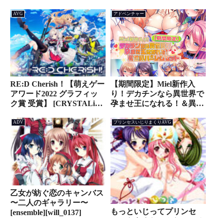
AVG
アドベンチャー
RE:D Cherish！【萌えゲー
【期間限定】Miel新作入
アワード2022 グラフィッ
り！デカチンなら異世界で
ク賞 受賞】 [CRYSTALiA]
孕ませ王になれる！＆異世
[spal_0161]
界ハーレムセット [Norn /
Miel / Cybele]
ADV
プリンセスいじりまくりAVG
[zooc_0471pack]
乙女が紡ぐ恋のキャンバス
〜二人のギャラリー〜
もっといじってプリンセ
[ensemble][will_0137]