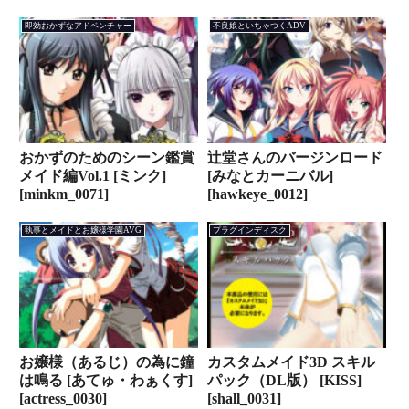
ンディスク賞銀賞受賞】
[moonstn_0022pack]
[エスクード][views_0315]
即効おかずなアドベンチャー
不良娘といちゃつくADV
おかずのためのシーン鑑賞
辻堂さんのバージンロード
メイド編Vol.1 [ミンク]
[みなとカーニバル]
[minkm_0071]
[hawkeye_0012]
執事とメイドとお嬢様学園AVG
プラグインディスク
お嬢様（あるじ）の為に鐘
カスタムメイド3D スキル
は鳴る [あてゅ・わぁくす]
パック（DL版） [KISS]
[actress_0030]
[shall_0031]