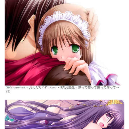
Softhouse-seal – おねだり☆Princess 〜Hのお勉強 = 摩って擦って擦って摩って〜
(2)