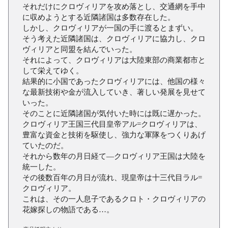
それだけにクロヴィリアを攻め落とし、交通網を手中
に収めようとする近隣諸国は多数存在した。
しかし、クロヴィリアが一国の手に渡るとまずい。
そう考えた近隣諸国は、クロヴィリアに協力し、クロ
ヴィリアと同盟を結んでいった。
それによって、クロヴィリアは大陸東部の商業都市と
して栄えてゆく。
結果的に小国であったクロヴィリアには、他国の様々
な最新技術や金が流入していき、著しい発展を見せて
いった。
そのことに近隣諸国が気付いた時には既に遅かった。
クロヴィリア王国三代目皇帝アル=クロヴィリアは、
豊富な資金と技術を駆使し、強力な軍隊をつくりあげ
ていたのだ。
それから数年の月日経て―クロヴィリア王国は大陸を
統一した。
その後数百年の月日が流れ、現皇帝は十三代目ラル=
クロヴィリア。
これは、その一人息子であるクロト・クロヴィリアの
花嫁探しの物語である…。