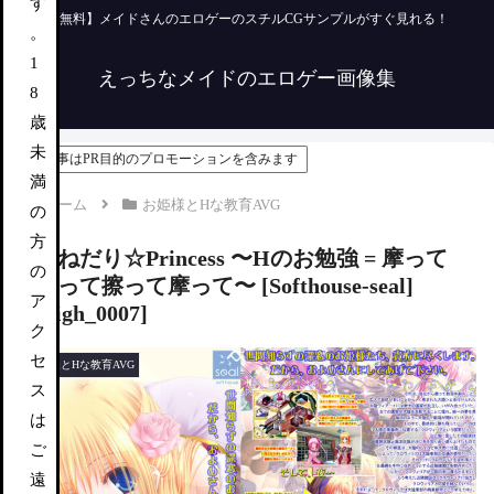
す
【無料】メイドさんのエロゲーのスチルCGサンプルがすぐ見れる！
。
1
えっちなメイドのエロゲー画像集
8
歳
未
この記事はPR目的のプロモーションを含みます
満
ホーム
お姫様とHな教育AVG
の
方
おねだり☆Princess 〜Hのお勉強 = 摩って
の
擦って擦って摩って〜 [Softhouse-seal]
ア
[high_0007]
ク
セ
お姫様とHな教育AVG
ス
は
ご
遠