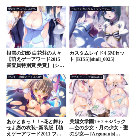
愛欲のサスペンスAVG
ヒロインカスタム＋タワーディフェンスSLG
根雪の幻影 白花荘の人々
カスタムレイド4 SMセッ
【萌えゲーアワード2015
ト [KISS][shall_0025]
審査員特別賞 受賞】 [シル
キーズプラス A5和牛]
[silkysall_0003]
脱がしっ娘魔砲バトルADV
オカルティック官能ADV
あかときっ！！−花と舞わ
美娼女学園1＋2＋3パック
せよ恋の衣装−新装版【萌
―空の少女・月の少女・聖
えゲーアワード2011 ファ
の少女― [Argonauts]