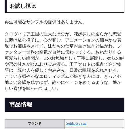
お試し視聴
再生可能なサンプルの提供はありません。
クロヴィリア王国の壮大な歴史が、花嫁探しの柔らかな恋愛
に溶け込む様子に、心が和む。アニメーションの細やかな表
現でお姫様やメイド、妹たちの仕草が生き生きと描かれ、フ
ァンタジー世界の空気が自然に伝わってくる。おねだりする
可愛らしい瞬間が、Hのお勉強として丁寧に展開し、姉妹の絆
や恋の甘さがじんわり染み渡る。王子クロトの視点で進む物
語は、読む人を優しく包み込み、日常の喧騒を忘れさせる。
こういう穏やかなエロティシズムが好きな人には、きっと心
地よい余韻を残すはず。静かにページをめくるような、懐か
しい喜びを味わってほしい。
商品情報
ブランド
Softhouse-seal