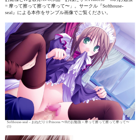
= 摩って擦って擦って摩って〜」。サークル『Softhouse-
seal』による本作をサンプル画像でご覧ください。
Softhouse-seal – おねだり☆Princess 〜Hのお勉強 = 摩って擦って擦って摩って〜
(1)