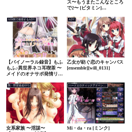
ス〜もうまたこんなところ
で2〜 [ビタミン]
[discovery_0019]
ASMRで発情するADV
ADV
【バイノーラル録音】もふ
乙女が紡ぐ恋のキャンバス
もふ♪異世界ネコ耳喫茶 〜
[ensemble][will_0131]
メイドのオナサポ発情リフ
レ〜【ASMR】 [FANZA
GAMES][digination_0020]
艶・野望達成AVG
ハードエロティックアドベンチャー
女系家族 〜淫謀〜
Mi・da・ra [ミンク]