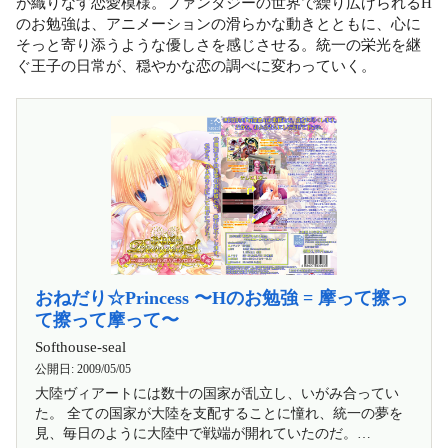
が織りなす恋愛模様。ファンタジーの世界で繰り広げられるH
のお勉強は、アニメーションの滑らかな動きとともに、心に
そっと寄り添うような優しさを感じさせる。統一の栄光を継
ぐ王子の日常が、穏やかな恋の調べに変わっていく。
おねだり☆Princess 〜Hのお勉強 = 摩って擦っ
て擦って摩って〜
Softhouse-seal
公開日:
2009/05/05
大陸ヴィアートには数十の国家が乱立し、いがみ合ってい
た。 全ての国家が大陸を支配することに憧れ、統一の夢を
見、毎日のように大陸中で戦端が開れていたのだ。…