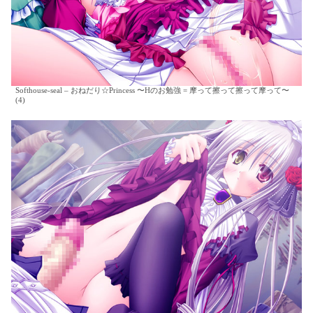
Softhouse-seal – おねだり☆Princess 〜Hのお勉強 = 摩って擦って擦って摩って〜
(4)